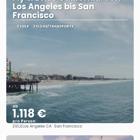
Los Angeles bis San
Francisco
2 ZIELE
2 FLÜGE/TRANSPORTE
ab
1.118 €
pro Person
ZIELE
Los Angeles CA · San Francisco
Sehen