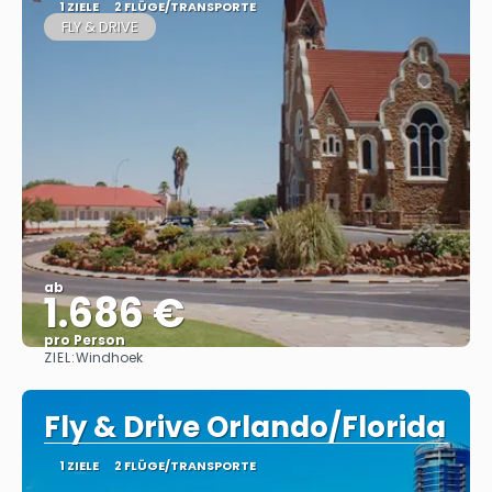
1 ZIELE
2 FLÜGE/TRANSPORTE
FLY & DRIVE
ab
1.686 €
pro Person
ZIEL:
Windhoek
Sehen
Fly & Drive Orlando/Florida
1 ZIELE
2 FLÜGE/TRANSPORTE