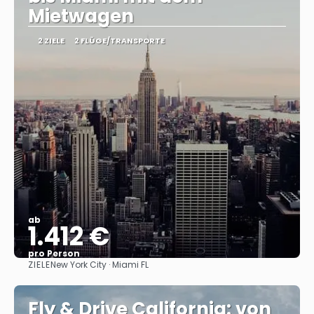
Mietwagen
2 ZIELE
2 FLÜGE/TRANSPORTE
ab
1.412 €
pro Person
ZIELE
New York City · Miami FL
Sehen
Fly & Drive California: von