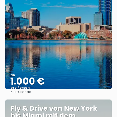
ab
1.000 €
pro Person
ZIEL:
Orlando
Sehen
Fly & Drive von New York
bis Miami mit dem