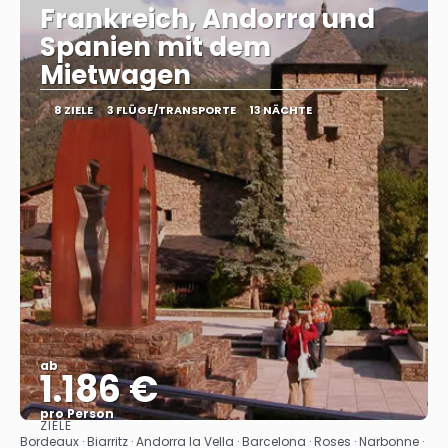
Frankreich, Andorra und
Spanien mit dem
Mietwagen
8 ZIELE
3 FLÜGE/TRANSPORTE
13 NÄCHTE
ab
1.186 €
pro Person
ZIELE
Sehen
Bordeaux · Biarritz · Andorra la Vella · Barcelona · Roses · Narbonne ·